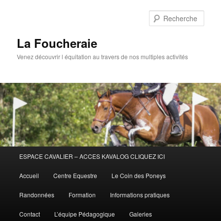
Aller
au
Rech
contenu
principal
La Foucheraie
Venez découvrir l équitation au travers de nos multiples activités
Menu
ESPACE CAVALIER – ACCES KAVALOG CLIQUEZ ICI
principal
Accueil
Centre Equestre
Le Coin des Poneys
Randonnées
Formation
Informations pratiques
Contact
L’équipe Pédagogique
Galeries