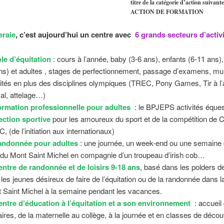
titre de la catégorie d’action suivante
ACTION DE FORMATION
eraie
, c’est aujourd’hui un centre avec
6 grands secteurs d’activ
le d’équitation
: cours à l’année, baby (3-6 ans), enfants (6-11 ans)
ns) et adultes , stages de perfectionnement, passage d’examens, mul
vités en plus des disciplines olympiques (TREC, Pony Games, Tir à l’
al, attelage…)
ormation professionnelle pour adultes
: le BPJEPS activités éques
ection sportive
pour les amoureux du sport et de la compétition de 
, (de l’initiation aux internationaux)
andonnée pour adultes
: une journée, un week-end ou une semaine 
 du Mont Saint Michel en compagnie d’un troupeau d’irish cob…
ntre de randonnée et de loisirs 9-18 ans
, basé dans les polders de
 les jeunes désireux de faire de l’équitation ou de la randonnée dans l
 Saint Michel à la semaine pendant les vacances.
entre d’éducation à l’équitation et a son environnement
: accueil
aires, de la maternelle au collège, à la journée et en classes de déco