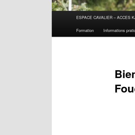
Menu
ESPACE CAVALIER – ACCES K
principal
Formation
Informations prat
Bie
Fou