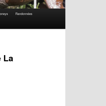
Poneys
Randonnées
e La