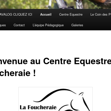
AVALOG CLIQUEZ ICI
Accueil
Centre Equestre
Le Coin des 
iques
Contact
L’équipe Pédagogique
Galeries
nvenue au Centre Equestr
cheraie !