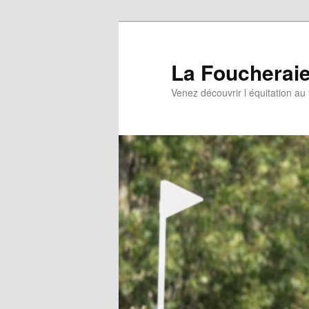
Aller
au
contenu
La Foucherai
principal
Venez découvrir l équitation au 