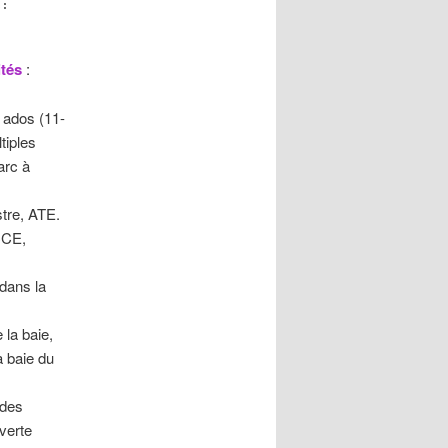
 :
ités
:
, ados (11-
tiples
arc à
tre, ATE.
CCE,
dans la
 la baie,
a baie du
 des
uverte