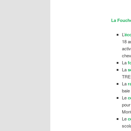
La Fouch
L’
éco
18 a
acti
chev
La
f
La
s
TREC
La
r
baie
Le
ce
pour
Mont
Le
c
scol