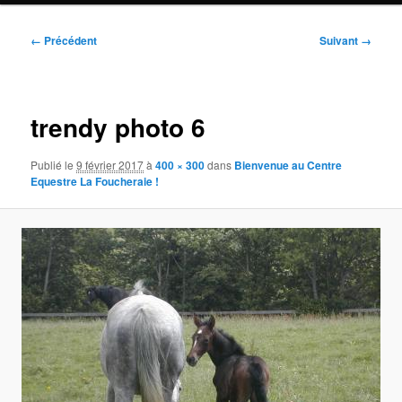
Navigation
← Précédent
Suivant →
des
images
trendy photo 6
Publié le
9 février 2017
à
400 × 300
dans
Bienvenue au Centre
Equestre La Foucheraie !