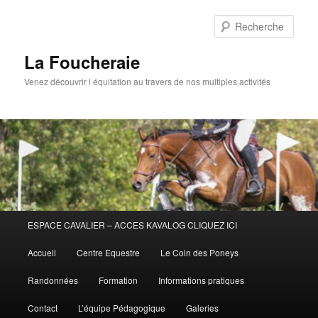
Aller
au
Rech
contenu
principal
La Foucheraie
Venez découvrir l équitation au travers de nos multiples activités
Menu
ESPACE CAVALIER – ACCES KAVALOG CLIQUEZ ICI
principal
Accueil
Centre Equestre
Le Coin des Poneys
Randonnées
Formation
Informations pratiques
Contact
L’équipe Pédagogique
Galeries