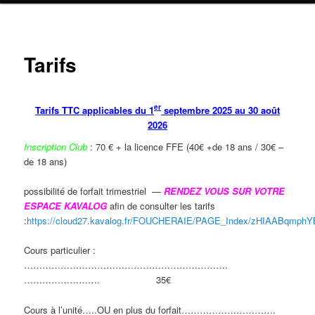
Tarifs
er
Tarifs TTC applicables du 1
septembre 2025 au 30 août
2026
Inscription Club
: 70 € + la licence FFE (40€ +de 18 ans / 30€ –
de 18 ans)
possibilité de forfait trimestriel —
RENDEZ VOUS SUR VOTRE
ESPACE KAVALOG
afin de consulter les tarifs
:
https://cloud27.kavalog.fr/FOUCHERAIE/PAGE_Index/zHIAABqmph
Cours particulier :
………………………………………………………….
……………………. 35€
Cours à l’unité…..OU en plus du forfait………………………….