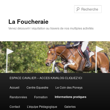
Aller
au
Rech
contenu
principal
La Foucheraie
Venez découvrir l équitation au travers de nos multiples activités
Menu
ESPACE CAVALIER – ACCES KAVALOG CLIQUEZ ICI
principal
Accueil
Centre Equestre
Le Coin des Poneys
Informations pratiques
Randonnées
Formation
Contact
L’équipe Pédagogique
Galeries