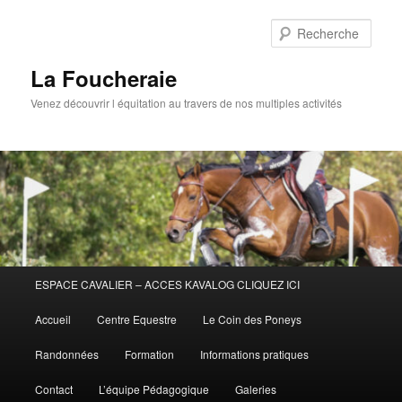
Aller
au
Rech
contenu
principal
La Foucheraie
Venez découvrir l équitation au travers de nos multiples activités
Menu
ESPACE CAVALIER – ACCES KAVALOG CLIQUEZ ICI
principal
Accueil
Centre Equestre
Le Coin des Poneys
Randonnées
Formation
Informations pratiques
Contact
L’équipe Pédagogique
Galeries