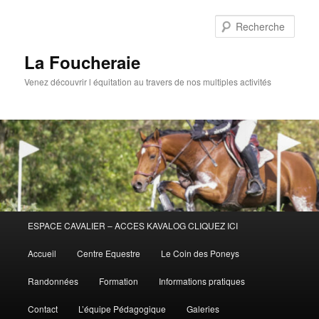
Aller
Aller
au
au
Rech
contenu
contenu
principal
secondaire
La Foucheraie
Venez découvrir l équitation au travers de nos multiples activités
Menu
ESPACE CAVALIER – ACCES KAVALOG CLIQUEZ ICI
principal
Accueil
Centre Equestre
Le Coin des Poneys
Randonnées
Formation
Informations pratiques
Contact
L’équipe Pédagogique
Galeries