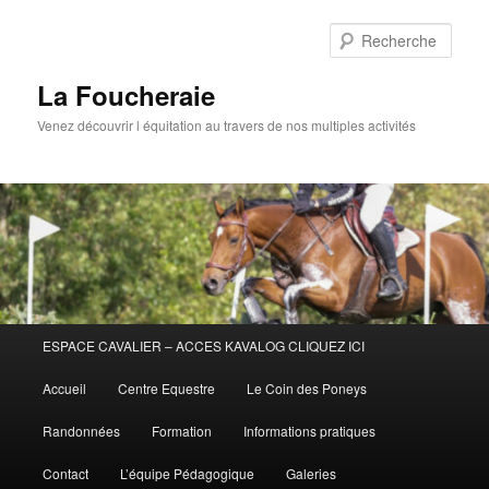
Aller
au
Rech
contenu
principal
La Foucheraie
Venez découvrir l équitation au travers de nos multiples activités
Menu
ESPACE CAVALIER – ACCES KAVALOG CLIQUEZ ICI
principal
Accueil
Centre Equestre
Le Coin des Poneys
Randonnées
Formation
Informations pratiques
Contact
L’équipe Pédagogique
Galeries