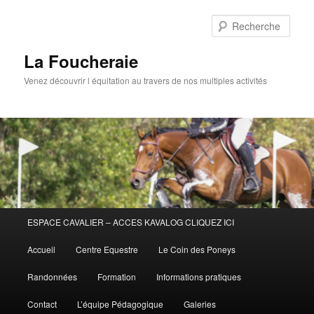
Aller
au
Rech
contenu
principal
La Foucheraie
Venez découvrir l équitation au travers de nos multiples activités
Menu
ESPACE CAVALIER – ACCES KAVALOG CLIQUEZ ICI
principal
Accueil
Centre Equestre
Le Coin des Poneys
Randonnées
Formation
Informations pratiques
Contact
L’équipe Pédagogique
Galeries