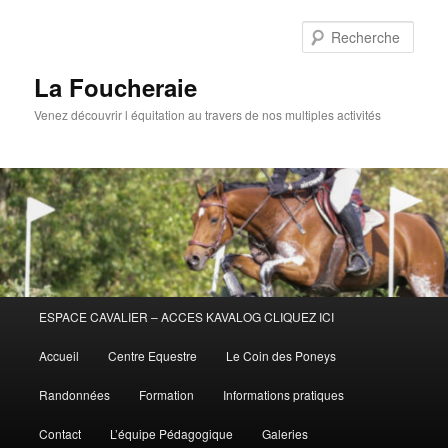
Aller
au
Rech
contenu
principal
La Foucheraie
Venez découvrir l équitation au travers de nos multiples activités
Menu
ESPACE CAVALIER – ACCES KAVALOG CLIQUEZ ICI
principal
Accueil
Centre Equestre
Le Coin des Poneys
Randonnées
Formation
Informations pratiques
Contact
L’équipe Pédagogique
Galeries