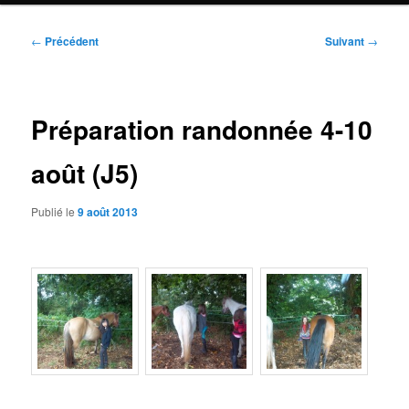
Navigation
←
Précédent
Suivant
→
des
articles
Préparation randonnée 4-10
août (J5)
Publié le
9 août 2013