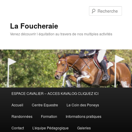
Aller
au
Rech
contenu
principal
La Foucheraie
Venez découvrir l équitation au travers de nos multiples activités
Menu
ESPACE CAVALIER – ACCES KAVALOG CLIQUEZ ICI
principal
Accueil
Centre Equestre
Le Coin des Poneys
Randonnées
Formation
Informations pratiques
Contact
L’équipe Pédagogique
Galeries