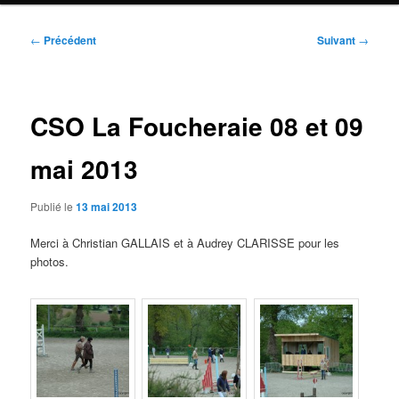
Navigation
←
Précédent
Suivant
→
des
articles
CSO La Foucheraie 08 et 09
mai 2013
Publié le
13 mai 2013
Merci à Christian GALLAIS et à Audrey CLARISSE pour les
photos.