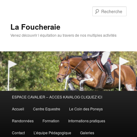
Aller
au
Rech
contenu
principal
La Foucheraie
Venez découvrir l équitation au travers de nos multiples activités
Menu
ESPACE CAVALIER – ACCES KAVALOG CLIQUEZ ICI
principal
Accueil
Centre Equestre
Le Coin des Poneys
Randonnées
Formation
Informations pratiques
Contact
L’équipe Pédagogique
Galeries