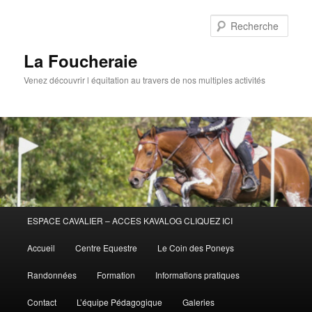
Aller
Aller
au
au
Rech
contenu
contenu
principal
secondaire
La Foucheraie
Venez découvrir l équitation au travers de nos multiples activités
Menu
ESPACE CAVALIER – ACCES KAVALOG CLIQUEZ ICI
principal
Accueil
Centre Equestre
Le Coin des Poneys
Randonnées
Formation
Informations pratiques
Contact
L’équipe Pédagogique
Galeries