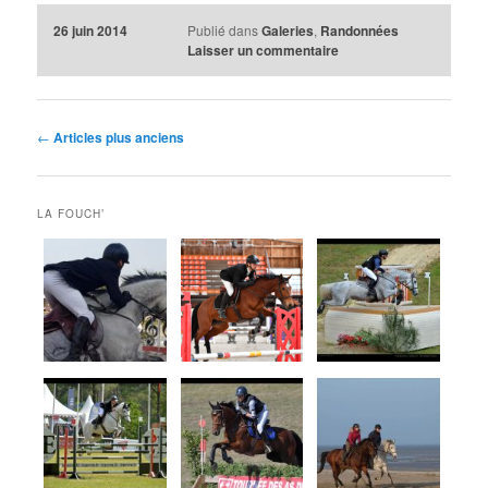
26 juin 2014
Publié dans
Galeries
,
Randonnées
Laisser un commentaire
Navigation
←
Articles plus anciens
des
articles
LA FOUCH’