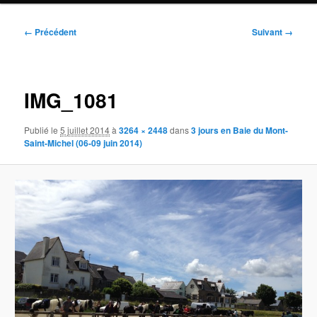
Navigation
← Précédent
Suivant →
des
images
IMG_1081
Publié le
5 juillet 2014
à
3264 × 2448
dans
3 jours en Baie du Mont-
Saint-Michel (06-09 juin 2014)