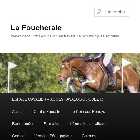
Aller
au
Rech
contenu
principal
La Foucheraie
Venez découvrir l équitation au travers de nos multiples activités
Menu
ESPACE CAVALIER – ACCES KAVALOG CLIQUEZ ICI
principal
Accueil
Centre Equestre
Le Coin des Poneys
Randonnées
Formation
Informations pratiques
Contact
L’équipe Pédagogique
Galeries