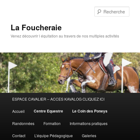
Aller
au
Rech
contenu
principal
La Foucheraie
Venez découvrir l équitation au travers de nos multiples activités
Menu
ESPACE CAVALIER – ACCES KAVALOG CLIQUEZ ICI
principal
Centre Equestre
Le Coin des Poneys
Accueil
Randonnées
Formation
Informations pratiques
Contact
L’équipe Pédagogique
Galeries