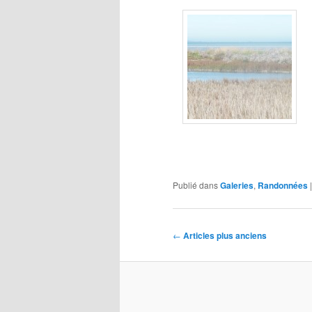
Publié dans
Galeries
,
Randonnées
Navigation
←
Articles plus anciens
des
articles