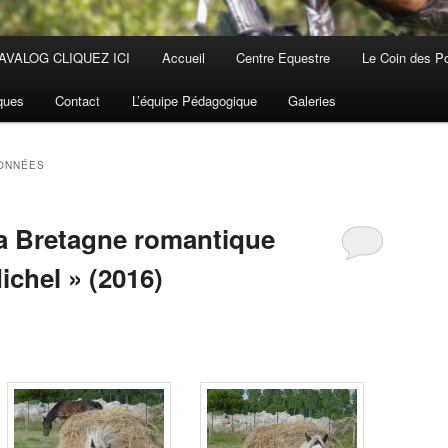
AVALOG CLIQUEZ ICI
Accueil
Centre Equestre
Le Coin des P
iques
Contact
L’équipe Pédagogique
Galeries
ONNÉES
a Bretagne romantique
ichel » (2016)