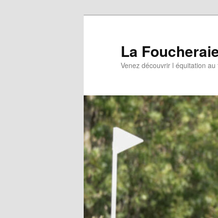
Aller
Aller
au
au
contenu
contenu
La Foucherai
principal
secondaire
Venez découvrir l équitation au 