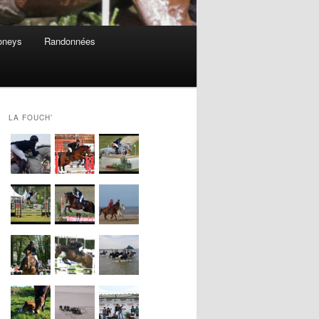
oneys
Randonnées
LA FOUCH’