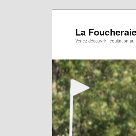
Aller
au
contenu
La Foucherai
principal
Venez découvrir l équitation au 