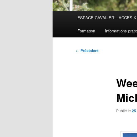
Menu
ESPACE CAVALIER – ACCES K
principal
Formation
Informations prat
Navigation
←
Précédent
des
articles
Wee
Mic
Publié le
25