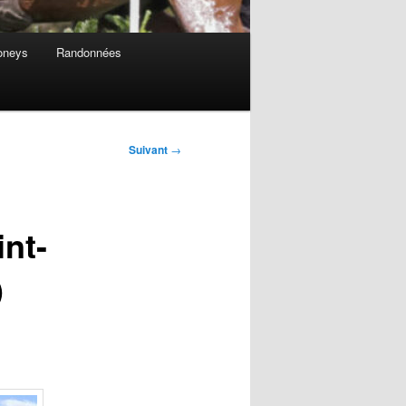
oneys
Randonnées
Suivant
→
nt-
)