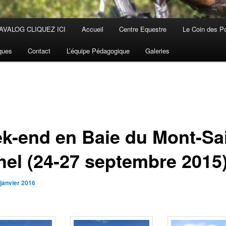
AVALOG CLIQUEZ ICI
Accueil
Centre Equestre
Le Coin des P
iques
Contact
L’équipe Pédagogique
Galeries
k-end en Baie du Mont-Sai
hel (24-27 septembre 2015
 janvier 2016