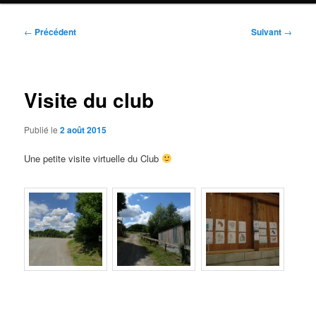
Navigation
←
Précédent
Suivant
→
des
articles
Visite du club
Publié le
2 août 2015
Une petite visite virtuelle du Club