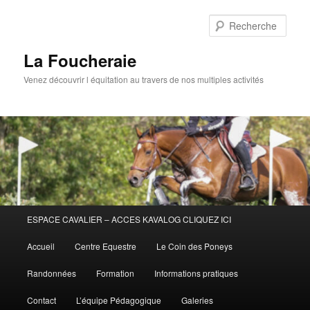
Aller
au
Rech
contenu
principal
La Foucheraie
Venez découvrir l équitation au travers de nos multiples activités
Menu
ESPACE CAVALIER – ACCES KAVALOG CLIQUEZ ICI
principal
Accueil
Centre Equestre
Le Coin des Poneys
Randonnées
Formation
Informations pratiques
Contact
L’équipe Pédagogique
Galeries