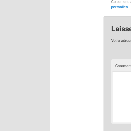
Ce contenu 
permalien
.
Laiss
Votre adres
Comment