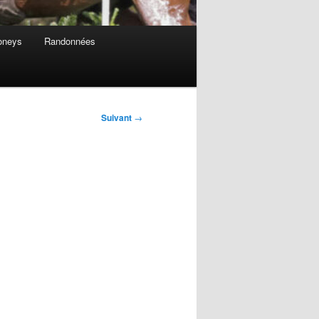
oneys
Randonnées
Suivant
→