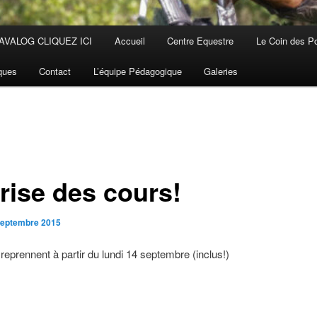
AVALOG CLIQUEZ ICI
Accueil
Centre Equestre
Le Coin des P
iques
Contact
L’équipe Pédagogique
Galeries
rise des cours!
septembre 2015
reprennent à partir du lundi 14 septembre (inclus!)