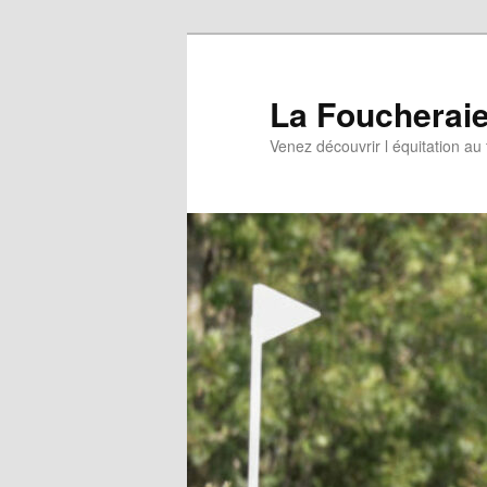
Aller
au
contenu
La Foucherai
principal
Venez découvrir l équitation au 