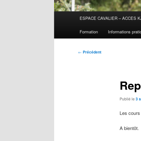
Menu
ESPACE CAVALIER – ACCES K
principal
Formation
Informations prat
Navigation
←
Précédent
des
articles
Rep
Publié le
3 
Les cours 
A bientôt.