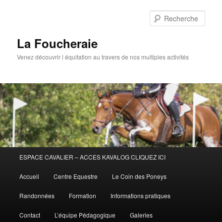
Aller
au
Rech
contenu
principal
La Foucheraie
Venez découvrir l équitation au travers de nos multiples activités
Menu
ESPACE CAVALIER – ACCES KAVALOG CLIQUEZ ICI
principal
Accueil
Centre Equestre
Le Coin des Poneys
Randonnées
Formation
Informations pratiques
Contact
L’équipe Pédagogique
Galeries