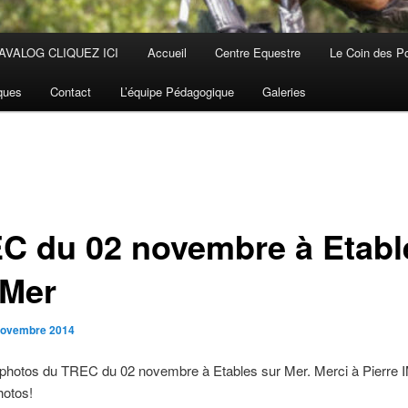
AVALOG CLIQUEZ ICI
Accueil
Centre Equestre
Le Coin des P
iques
Contact
L’équipe Pédagogique
Galeries
C du 02 novembre à Etabl
 Mer
novembre 2014
photos du TREC du 02 novembre à Etables sur Mer. Merci à Pierre
hotos!