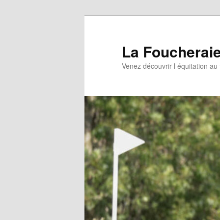
Aller
au
contenu
La Foucherai
principal
Venez découvrir l équitation au 