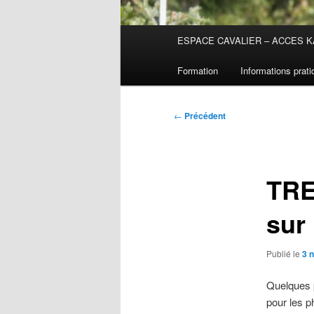
Menu
ESPACE CAVALIER – ACCES K
principal
Formation
Informations prat
Navigation
←
Précédent
des
articles
TRE
sur
Publié le
3 
Quelques 
pour les p