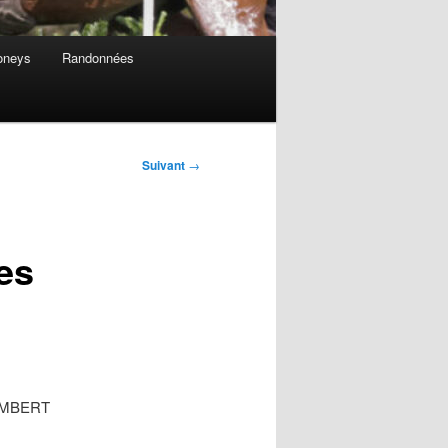
oneys
Randonnées
Suivant
→
es
 IMBERT