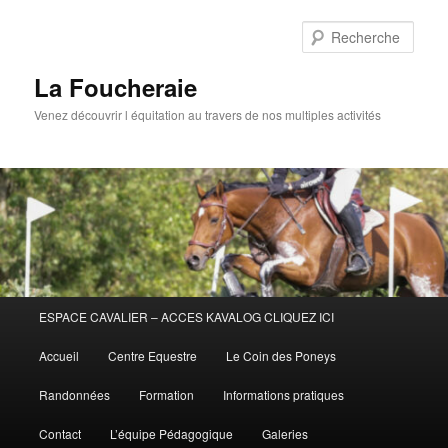
Aller
au
Rech
contenu
principal
La Foucheraie
Venez découvrir l équitation au travers de nos multiples activités
Menu
ESPACE CAVALIER – ACCES KAVALOG CLIQUEZ ICI
principal
Accueil
Centre Equestre
Le Coin des Poneys
Randonnées
Formation
Informations pratiques
Contact
L’équipe Pédagogique
Galeries