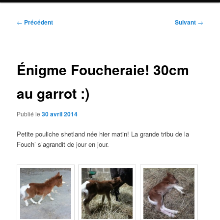
Navigation
←
Précédent
Suivant
→
des
articles
Énigme Foucheraie! 30cm
au garrot :)
Publié le
30 avril 2014
Petite pouliche shetland née hier matin! La grande tribu de la
Fouch’ s’agrandit de jour en jour.