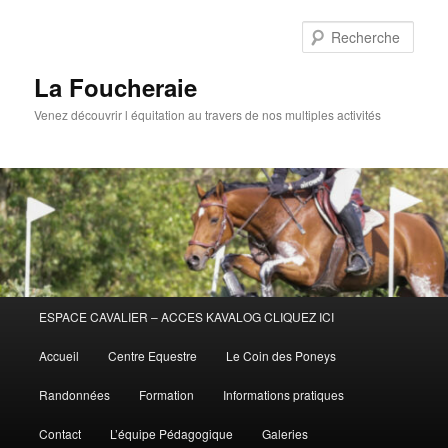
Aller
au
Rech
contenu
principal
La Foucheraie
Venez découvrir l équitation au travers de nos multiples activités
Menu
ESPACE CAVALIER – ACCES KAVALOG CLIQUEZ ICI
principal
Accueil
Centre Equestre
Le Coin des Poneys
Randonnées
Formation
Informations pratiques
Contact
L’équipe Pédagogique
Galeries