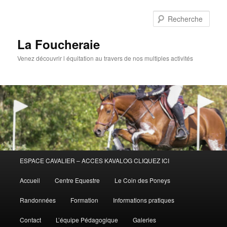
Aller
au
Rech
contenu
principal
La Foucheraie
Venez découvrir l équitation au travers de nos multiples activités
Menu
ESPACE CAVALIER – ACCES KAVALOG CLIQUEZ ICI
principal
Accueil
Centre Equestre
Le Coin des Poneys
Randonnées
Formation
Informations pratiques
Contact
L’équipe Pédagogique
Galeries