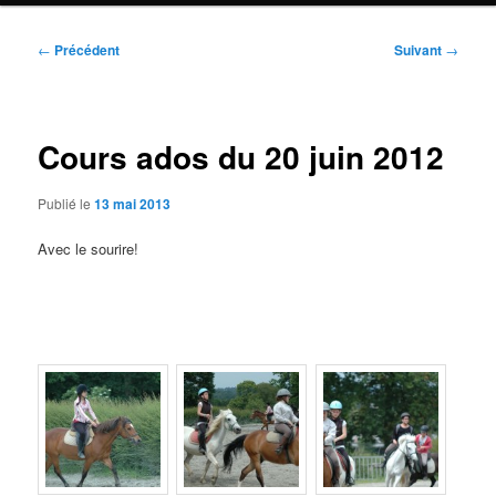
Navigation
←
Précédent
Suivant
→
des
articles
Cours ados du 20 juin 2012
Publié le
13 mai 2013
Avec le sourire!