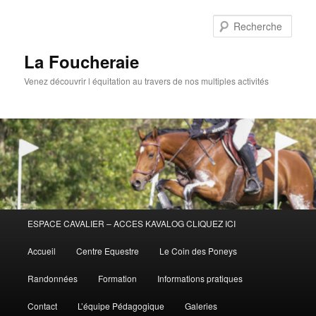
Aller
au
Rech
contenu
principal
La Foucheraie
Venez découvrir l équitation au travers de nos multiples activités
Menu
ESPACE CAVALIER – ACCES KAVALOG CLIQUEZ ICI
principal
Accueil
Centre Equestre
Le Coin des Poneys
Randonnées
Formation
Informations pratiques
Contact
L’équipe Pédagogique
Galeries