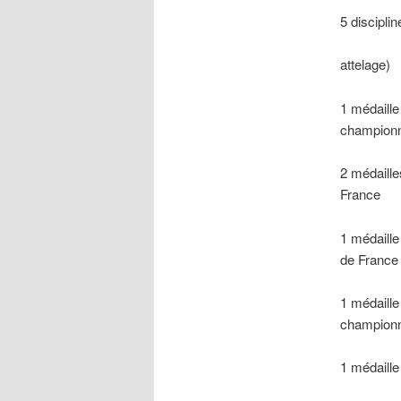
5 discipl
attelage)
1 médaill
championn
2 médaill
France
1 médaill
de France
1 médaill
championn
1 médaill