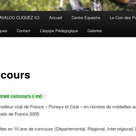
AVALOG CLIQUEZ ICI
Accueil
Centre Equestre
Le Coin des P
iques
Contact
L’équipe Pédagogique
Galeries
cours
raie concours c’est
:
eilleur club de France « Poneys et Club » en nombre de médailles a
ats de France 2005
les en 10 ans de concours (Départemental, Régional, Inter-régional, 