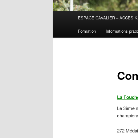
Menu
ESPACE CAVALIER – ACCES K
principal
Formation
Informations prat
Con
La Fouche
Le 3ème m
championn
272 Médail