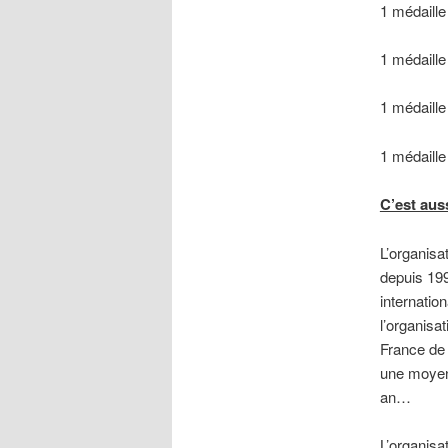
1 médaill
1 médaille
1 médaill
1 médaill
C’est auss
L’organis
depuis 199
internatio
l’organisa
France de
une moyen
an…
L’organis