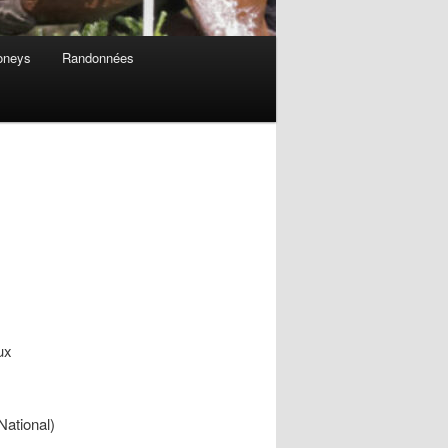
oneys
Randonnées
ux
National)