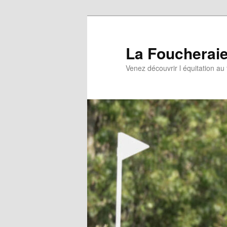
Aller
au
contenu
La Foucherai
principal
Venez découvrir l équitation au 