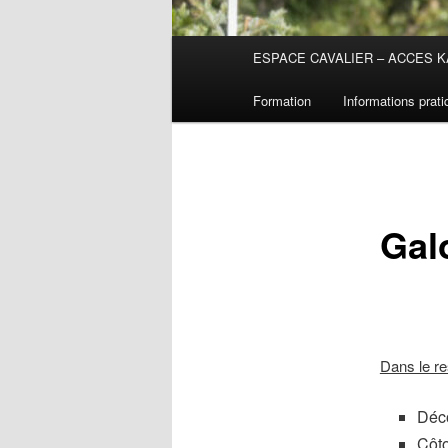
Menu
ESPACE CAVALIER – ACCES K
principal
Formation
Informations prat
Galo
Dans le re
Déco
Côto