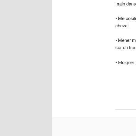
main dans 
• Me posit
cheval,
• Mener m
sur un tra
• Eloigner