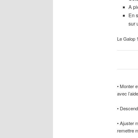
A pi
En s
sur 
Le Galop 1
• Monter e
avec l’aid
• Descend
• Ajuster 
remettre m