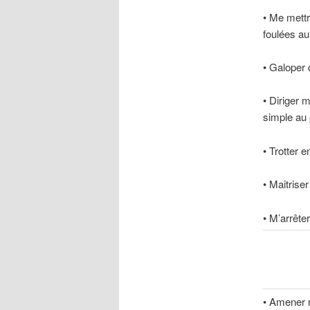
• Me mettr
foulées au 
• Galoper 
• Diriger 
simple au 
• Trotter e
• Maitrise
• M’arrêter
• Amener m