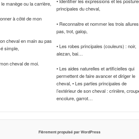
• Identifier les expressions et les posture
le manège ou la carrière,
principales du cheval,
ionner à côté de mon
• Reconnaitre et nommer les trois allures
pas, trot, galop,
on cheval en main au pas
• Les robes principales (couleurs) : noir,
cé simple,
alezan, bai…
 mon cheval de moi.
• Les aides naturelles et artificielles qui
permettent de faire avancer et diriger le
cheval, • Les parties principales de
l’extérieur de son cheval : crinière, croup
encolure, garrot…
Fièrement propulsé par WordPress