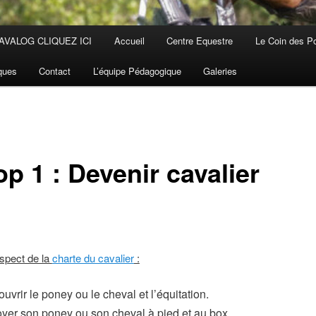
AVALOG CLIQUEZ ICI
Accueil
Centre Equestre
Le Coin des P
iques
Contact
L’équipe Pédagogique
Galeries
p 1 : Devenir cavalier
spect de la
charte du cavalier
:
uvrir le poney ou le cheval et l’équitation.
yer son poney ou son cheval à pied et au box.