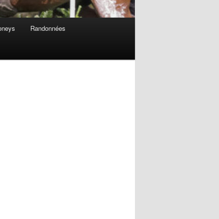
oneys
Randonnées