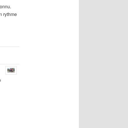
connu.
en rythme
e