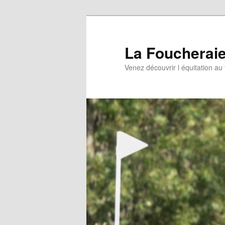
Aller
au
contenu
La Foucherai
principal
Venez découvrir l équitation au 