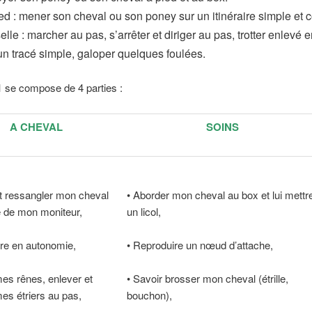
ed : mener son cheval ou son poney sur un itinéraire simple et 
elle : marcher au pas, s’arrêter et diriger au pas, trotter enlevé 
un tracé simple, galoper quelques foulées.
 se compose de 4 parties :
A CHEVAL
SOINS
t ressangler mon cheval
• Aborder mon cheval au box et lui mettr
e de mon moniteur,
un licol,
re en autonomie,
• Reproduire un nœud d’attache,
mes rênes, enlever et
• Savoir brosser mon cheval (étrille,
es étriers au pas,
bouchon),