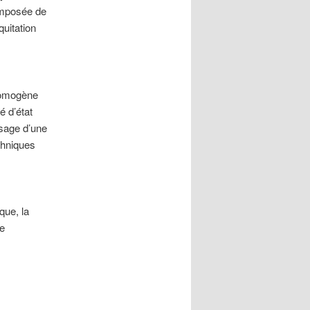
composée de
uitation
 homogène
é d’état
ssage d’une
echniques
que, la
le