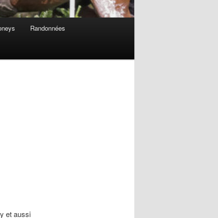
oneys
Randonnées
y et aussi