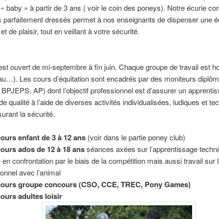
« baby » à partir de 3 ans ( voir le coin des poneys). Notre écurie 
 parfaitement dressés permet à nos enseignants de dispenser une éq
 et de plaisir, tout en veillant à votre sécurité.
est ouvert de mi-septembre à fin juin. Chaque groupe de travail est
au…). Les cours d’équitation sont encadrés par des moniteurs diplôm
BPJEPS, AP) dont l’objectif professionnel est d’assurer un apprenti
de qualité à l’aide de diverses activités individualisées, ludiques et t
surant la sécurité.
cours enfant de 3 à 12 ans
(voir dans le partie poney club)
cours ados de 12 à 18 ans
séances axées sur l’apprentissage techni
 en confrontation par le biais de la compétition mais aussi travail sur 
tionnel avec l’animal
 cours groupe concours (CSO, CCE, TREC, Pony Games)
cours adultes loisir