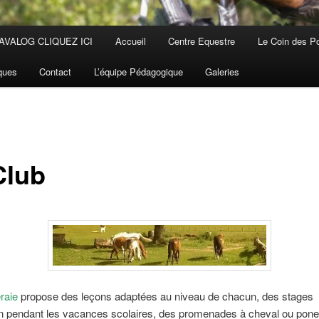
AVALOG CLIQUEZ ICI
Accueil
Centre Equestre
Le Coin des P
iques
Contact
L’équipe Pédagogique
Galeries
Club
raie
propose des leçons adaptées au niveau de chacun, des stages
on pendant les vacances scolaires, des promenades à cheval ou pone