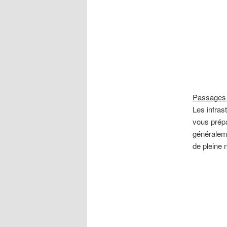
Passages 
Les infras
vous prépa
généraleme
de pleine 