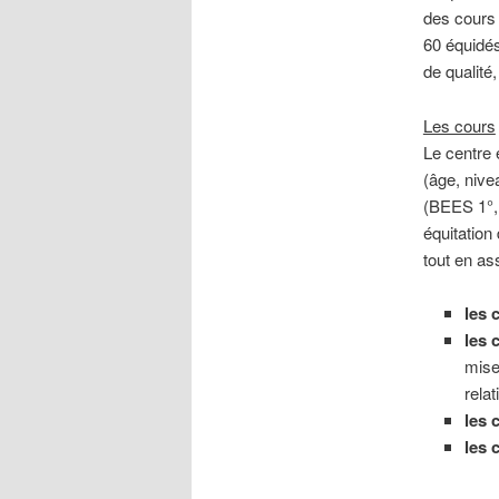
des cours 
60 équidés
de qualité,
Les cours
Le centre 
(âge, nive
(BEES 1°, 
équitation 
tout en as
les 
les 
mise
rela
les
les 