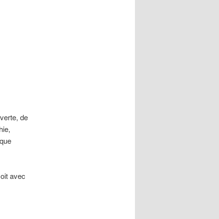
verte, de
hie,
ique
oit avec