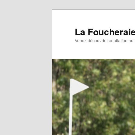
Aller
au
contenu
La Foucherai
principal
Venez découvrir l équitation au 